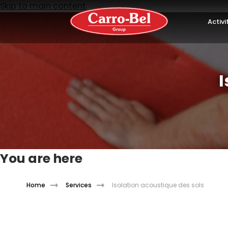
Skip to main content
Activi
I
You are here
Home
Services
Isolation acoustique des sols