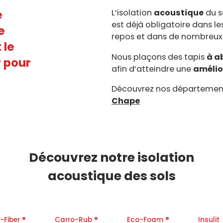
e
L’isolation
acoustique
du s
est déjà obligatoire dans l
e
repos et dans de nombreux 
 le
Nous plaçons des tapis
à a
r pour
afin d’atteindre une
amélio
Découvrez nos départeme
Chape
Découvrez notre isolation
acoustique des sols
-Fiber ®
Carro-Rub ®
Eco-Foam ®
Insulit