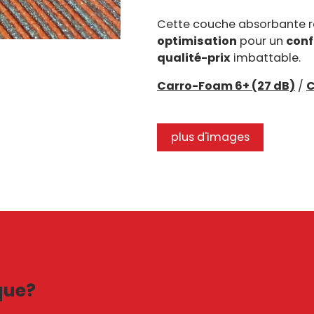
Cette couche absorbante r
optimisation
pour un
conf
qualité-prix
imbattable.
Carro-Foam 6+ (27 dB)
/
C
plus d'images
que?