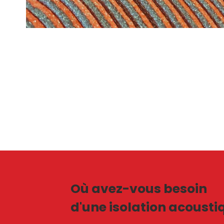
Où avez-vous besoin
d'une isolation acousti