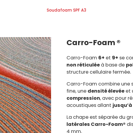
Soudafoam SPF A3
Carro-Foam ®
Carro-Foam
6+
et
9+
se co
non réticulée
à base de
po
structure cellulaire fermée.
Carro-Foam combine une st
fine, une
densité élevée
et
compression
, avec pour r
acoustiques allant
jusqu’à
La chape est séparée du gr
latérales Carro-Foam®
dis
4 mm.