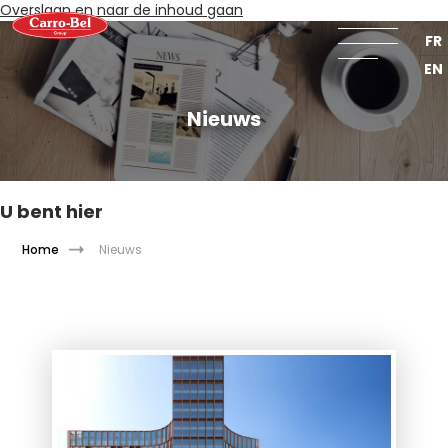
Overslaan en naar de inhoud gaan
NL
FR
EN
Nieuws
U bent hier
Home
Nieuws