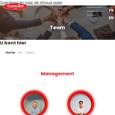
Overslaan en naar de inhoud gaan
NL
FR
EN
Team
U bent hier
Home
Team
Management