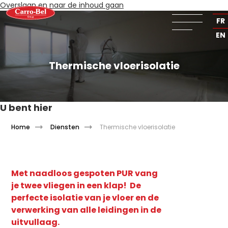
Overslaan en naar de inhoud gaan
NL
FR
EN
Thermische vloerisolatie
U bent hier
Home
Diensten
Thermische vloerisolatie
Met naadloos gespoten PUR vang
je twee vliegen in een klap! De
perfecte isolatie van je vloer en de
verwerking van alle leidingen in de
uitvullaag.