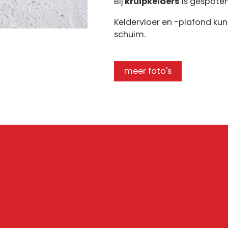
Bij
kruipkelders
is gespoten
Keldervloer en -plafond ku
schuim.
meer foto's