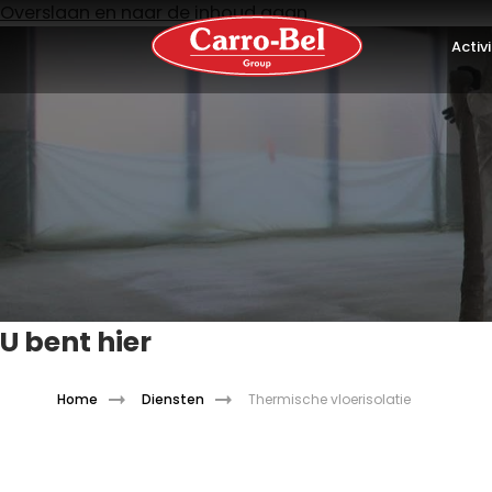
Overslaan en naar de inhoud gaan
Activ
U bent hier
Home
Diensten
Thermische vloerisolatie