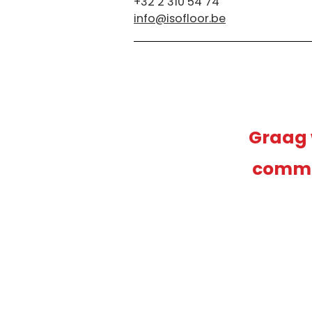
+32 2 310 54 74
info@isofloor.be
Graag w
commun