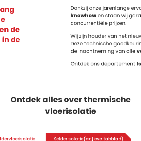
vang
Dankzij onze jarenlange er
knowhow
en staan wij gar
De
concurrentiële prijzen.
 en de
Wij zijn houder van het nie
 in de
Deze technische goedkeuri
de inachtneming van alle
v
Ontdek ons departement
I
Ontdek alles over thermische
vloerisolatie
ldervloerisolatie
Kelderisolatie
(actieve tabblad)