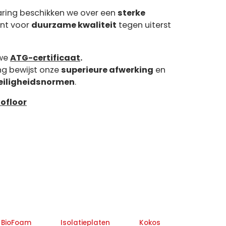
varing beschikken we over een
sterke
ant voor
duurzame kwaliteit
tegen uiterst
uwe
ATG-certificaat
. ​
ng bewijst onze
superieure afwerking
en
eiligheidsnormen
.
sofloor
BioFoam
Isolatieplaten
Kokos