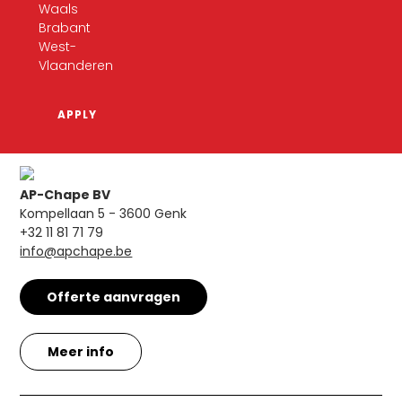
Waals
Brabant
West-
Vlaanderen
AP-Chape BV
Kompellaan 5 - 3600 Genk
+32 11 81 71 79
info@apchape.be
Offerte aanvragen
Meer info