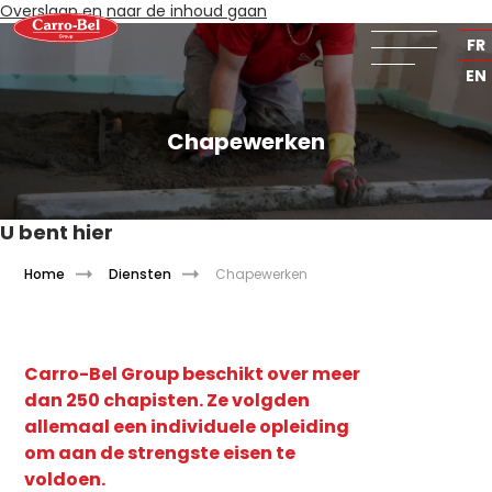
Overslaan en naar de inhoud gaan
NL
FR
EN
Chapewerken
U bent hier
Home
Diensten
Chapewerken
Carro-Bel Group beschikt over meer
dan 250 chapisten. Ze volgden
allemaal een individuele opleiding
om aan de strengste eisen te
voldoen.