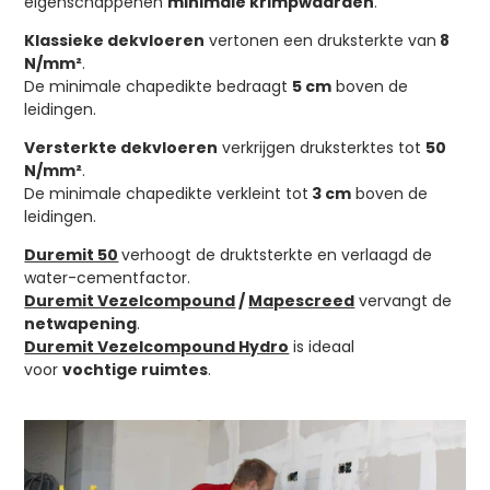
eigenschappenen
minimale krimpwaarden
.
Klassieke dekvloeren
vertonen een druksterkte van
8
N/mm²
.
De minimale chapedikte bedraagt
5 cm
boven de
leidingen.
Versterkte dekvloeren
verkrijgen druksterktes tot
50
N/mm²
.
De minimale chapedikte verkleint tot
3 cm
boven de
leidingen.
Duremit 50
verhoogt de druktsterkte en verlaagd de
water-cementfactor.
Duremit Vezelcompound
/
Mapescreed
vervangt de
netwapening
.
Duremit Vezelcompound Hydro
is ideaal
voor
vochtige
ruimtes
.