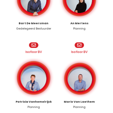
Carro-Construct
BV
Bart De Meersman
An Mertens
Gedelegeerd Bestuurder
Planning
Crepi-Bel BV
Plafo-Bel BV
Isofloor BV
Isofloor BV
Patricia Vanhemelrijck
Mario Van Laethem
Planning
Planning