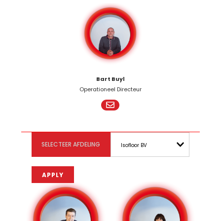
Bart Buyl
Operationeel Directeur
SELECTEER AFDELING
Isofloor BV
- Alles -
AP-Chape BV
Carro-Bel BV