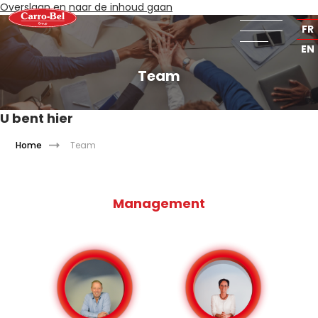
Overslaan en naar de inhoud gaan
NL
FR
EN
Team
U bent hier
Home
Team
Management